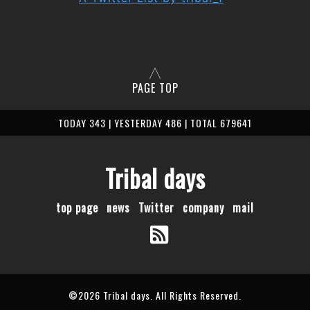
PAGE TOP
TODAY 343 | YESTERDAY 486 | TOTAL 679641
Tribal days
top page
news
Twitter
company
mail
©2026
Tribal days
. All Rights Reserved.