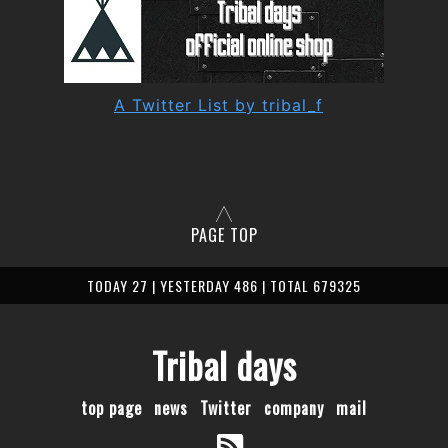
A Twitter List by tribal_f
PAGE TOP
TODAY 27 | YESTERDAY 486 | TOTAL 679325
Tribal days
top page
news
Twitter
company
mail