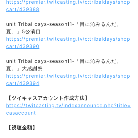
https://premier.twitcasting.tv/c:tribaldays/shop
cart/439388
unit Tribal days-season11-「目に沁みるんだ、
夏。」5公演目
https://premier.twitcasting.tv/c:tribaldays/shop
cart/439390
unit Tribal days-season11-「目に沁みるんだ、
夏。」大感謝祭
https://premier.twitcasting.tv/c:tribaldays/shop
cart/439394
【ツイキャスアカウント作成方法】
https://twitcasting.tv/indexannounce.php?title=
casaccount
【視聴金額】