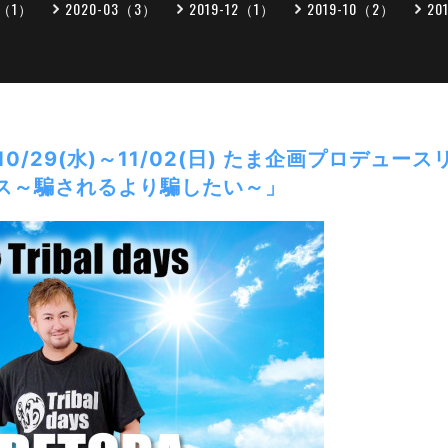
5（1）
2020-03（3）
2019-12（1）
2019-10（2）
20
10/29(水)～11/02(日) たま企画プロデュ
ス～騙されるより騙したい～」