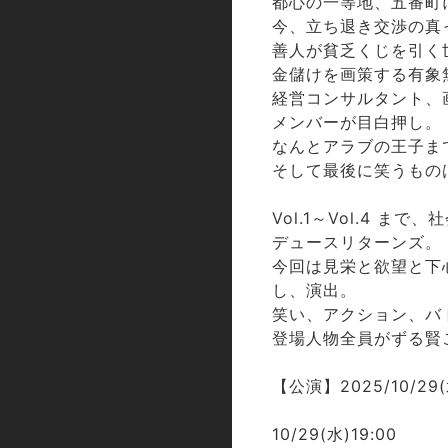
都心の一等地、五番町
今、立ち退き交渉の真
善人が貧乏くじを引く
金儲けを画策する有象
経営コンサルタント、
メンバーが目白押し。
なんとアラブの王子ま
そして最後に笑うもの
Vol.1～Vol.4
デュースリターンズ。
今回は見栄と欲望と下
し、演出。
笑い、アクション、バ
登場人物全員がずる賢
【公演】2025/10/29(水
10/29(水)19:00