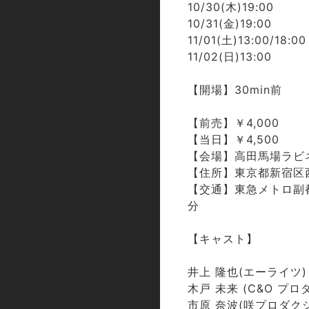
10/30(木)19:00
10/31(金)19:00
11/01(土)13:00/18:00
11/02(日)13:00
【開場】30min前
【前売】￥4,000
【当日】￥4,500
【会場】高田馬場ラビ
【住所】東京都新宿区西
【交通】東急メトロ副
分
【キャスト】
井上 隆也(エーライツ)
木戸 未来 (C&O プロ
市原 奈波(咲プロダク