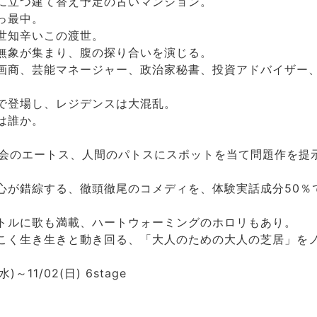
に立つ建て替え予定の古いマンション。
っ最中。
世知辛いこの渡世。
無象が集まり、腹の探り合いを演じる。
画商、芸能マネージャー、政治家秘書、投資アドバイザー
で登場し、レジデンスは大混乱。
は誰か。
 まで、社会のエートス、人間のパトスにスポットを当て問題作を
心が錯綜する、徹頭徹尾のコメディを、体験実話成分50％
トルに歌も満載、ハートウォーミングのホロリもあり。
こく生き生きと動き回る、「大人のための大人の芝居」を
)～11/02(日) 6stage