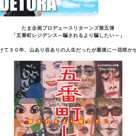
たま企画プロデュースリターンズ第五弾
「五番町レジデンス～騙されるより騙したい～」
けて３０年、山あり谷ありの人生だったが最後に一花咲か