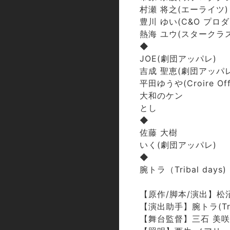
村瀬 将之(エーライツ)
豊川 ゆい(C&O プロ
熱海 ユウ(スタークラ
◆
JOE(劇団アッパレ)
吉成 聖恵(劇団アッパレ
平田ゆうや(Croire Off
大和のケン
とし
◆
佐藤 大樹
いく(劇団アッパレ)
◆
腕トラ（Tribal days)
【原作/脚本/演出】松
【演出助手】腕トラ(Trib
【舞台監督】三石 美咲(T