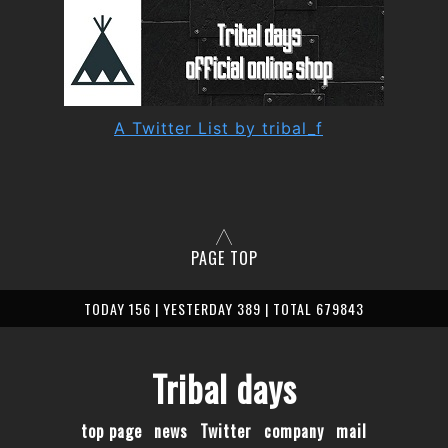
A Twitter List by tribal_f
PAGE TOP
TODAY 156 | YESTERDAY 389 | TOTAL 679843
Tribal days
top page
news
Twitter
company
mail