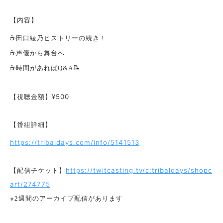
【内容】
☕️
田口綾乃ヒストリーの続き！
☕️
声優から舞台へ
☕️
時間があれば
📝
Q&A
【視聴金額】¥500
【番組詳細】
https://tribaldays.com/info/5141513
【配信チケット】
https://twitcasting.tv/c:tribaldays/shopc
art/274775
※
週間のアーカイブ配信があります
2