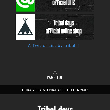
A Twitter List by tribal_f
PAGE TOP
TODAY 20 | YESTERDAY 486 | TOTAL 679318
Tribal days