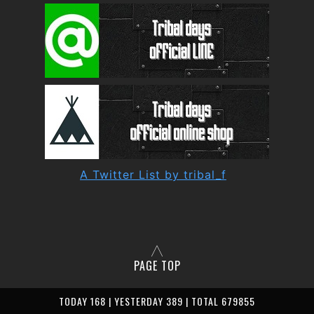
A Twitter List by tribal_f
PAGE TOP
TODAY 168 | YESTERDAY 389 | TOTAL 679855