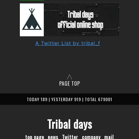
A Twitter List by tribal_f
PAGE TOP
TODAY 189 | YESTERDAY 919 | TOTAL 679001
Tribal days
top page
news
Twitter
company
mail