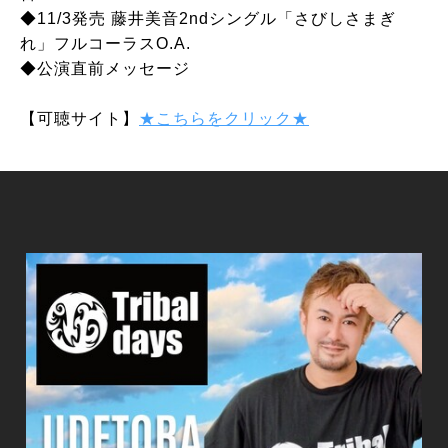
◆11/3発売 藤井美音2nd
シングル「さびしさまぎ
れ」フルコーラスO.A.
◆公演直前メッセージ
【可聴サイト】
★こちらをクリック★