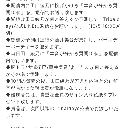
◆配信内に田口綾乃に投げかける「本音が分かる質
問10個」を、返信でお送り致します。
◆皆様は田口綾乃が何と答えるか予測して、Tribald
ays公式LINEに返信をお願いします。(10/5 18:00〆
切)
◆皆様の予測は進行の藤井美音が集計し、バースデ
ーパーティーを迎えます。
◆当日田口綾乃に「本音が分かる質問10個」を配信
内で行います。
◆腕トラ/大澤拓巳/藤井美音/よーたんが何と答える
かその場で予測します。
◆10問の質問の後、田口綾乃が答えた内容との正解
率が高かった視聴者が優勝になります。
◆優勝者には、貴重な全員のサイン入り色紙をプレ
ゼント致します。
◆賞品は、次回以降のTribaldays公演でお渡しいた
します。