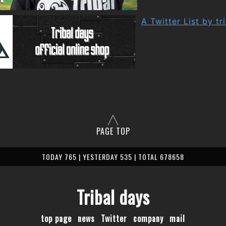
A Twitter List by tr
PAGE TOP
TODAY 765 | YESTERDAY 535 | TOTAL 678658
Tribal days
top page
news
Twitter
company
mail