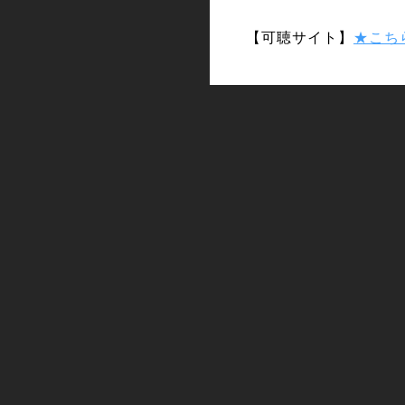
【可聴サイト】
★こち