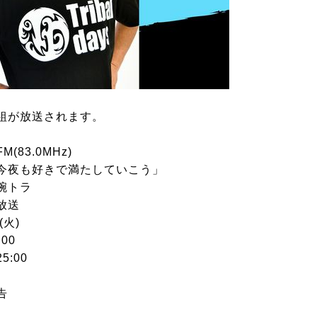
組が放送されます。
83.0MHz)
今夜も好きで満たしていこう」
腕トラ
放送
(火)
00
5:00
告