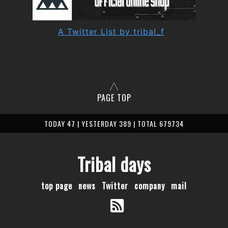
A Twitter List by tribal_f
PAGE TOP
TODAY 47 | YESTERDAY 389 | TOTAL 679734
Tribal days
top page
news
Twitter
company
mail