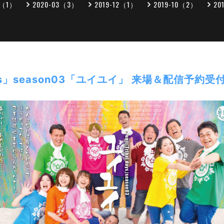
5（1）
2020-03（3）
2019-12（1）
2019-10（2）
20
 days」season03「ユイユイ」 来場＆配信予約受