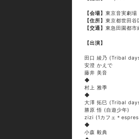
【会場】
東京音実劇場
【住所】
東京都世田谷区
【交通】
東急田園都市
【出演】
田口 綾乃 (Tribal day
安澄 かえで
藤井 美音
◆
村上 雅季
◆
大澤 拓巳 (Tribal day
勝原 悟 (自遊少年)
zizi (1カフェ＊espre
◆
小森 毅典