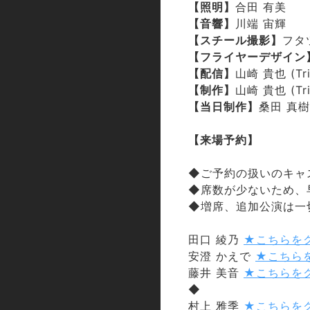
【照明】
合田 有美
【音響】
川端 宙輝
【スチール撮影】
フタ
【フライヤーデザイン
【配信】
山崎 貴也 (Tri
【制作】
山崎 貴也 (Tri
【当日制作】
桑田 真樹
【来場予約】
◆ご予約の扱いのキャ
◆席数が少ないため、
◆増席、追加公演は一
田口 綾乃
★こちらを
安澄 かえで
★こちら
藤井 美音
★こちらを
◆
村上 雅季
★こちらを