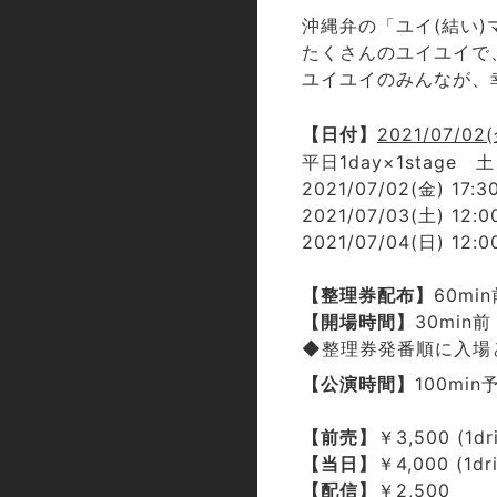
沖縄弁の「ユイ(結い)
たくさんのユイユイで
ユイユイのみんなが、
【日付】
2021/07/02
平日1day×1stage 土
2021/07/02(金) 17:3
2021/07/03(土) 12:0
2021/07/04(日) 12:0
【整理券配布】
60mi
【開場時間】
30min前
◆整理券発番順に入場
【公演時間】
100mi
【前売】
￥3,500 (1d
【当日】
￥4,000 (1dr
【配信】
￥2,500