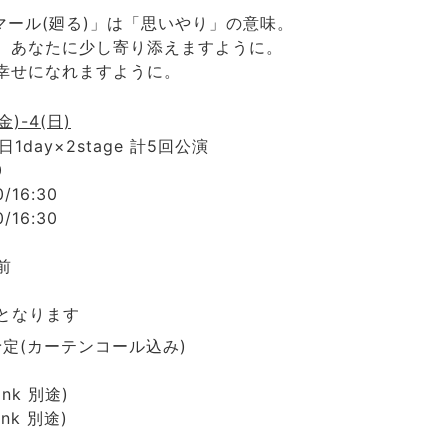
マール(廻る)」は「思いやり」の意味。
、あなたに少し寄り添えますように。
幸せになれますように。
(金)-4(日)
日1day×2stage 計5回公演
0
0/16:30
0/16:30
n前
となります
n予定(カーテンコール込み)
rink 別途)
ink 別途)