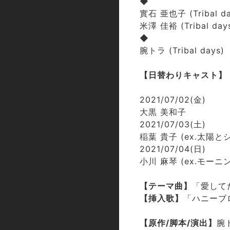
◆
實石 亜也子 (Tribal da
米澤 佳裕 (Tribal day
◆
腕トラ (Tribal days)
【日替わりキャスト】
2021/07/02(金)
大黒 美和子
2021/07/03(土)
稲葉 貴子 (ex.太陽
2021/07/04(日)
小川 麻琴 (ex.モーニ
【テーマ曲】
「愛してた」
【挿入歌】
「ハニーブロッ
【原作/脚本/演出】
腕ト