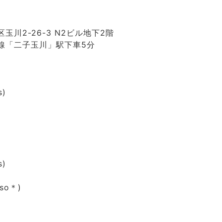
玉川2-26-3 N2ビル地下2階
線「二子玉川」駅下車5分
s)
s)
sso＊)