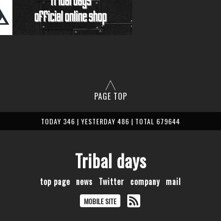
PAGE TOP
TODAY 346 | YESTERDAY 486 | TOTAL 679644
Tribal days
top page
news
Twitter
company
mail
MOBILE SITE