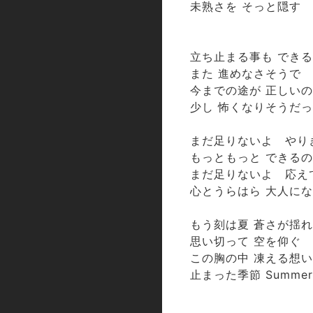
未熟さを そっと隠す
立ち止まる事も でき
また 進めなさそうで
今までの途が 正しい
少し 怖くなりそうだ
まだ足りないよ やり
もっともっと できる
まだ足りないよ 応え
心とうらはら 大人に
もう刻は夏 蒼さが揺
思い切って 空を仰ぐ
この胸の中 凍える想い
止まった季節 Summer 