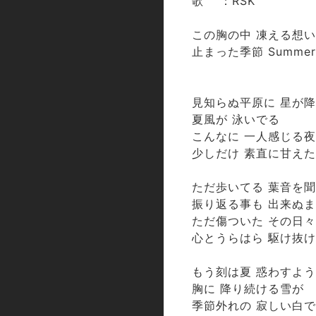
歌 ：RSK
この胸の中 凍える想い
止まった季節 Summer 
見知らぬ平原に 星が
夏風が 泳いでる
こんなに 一人感じる
少しだけ 素直に甘え
ただ歩いてる 葉音を
振り返る事も 出来ぬ
ただ傷ついた その日
心とうらはら 駆け抜
もう刻は夏 惑わすよ
胸に 降り続ける雪が
季節外れの 寂しい白で