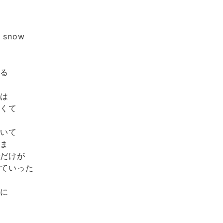
snow
降る
夜は
たくて
聞いて
まま
々だけが
けていった
うに