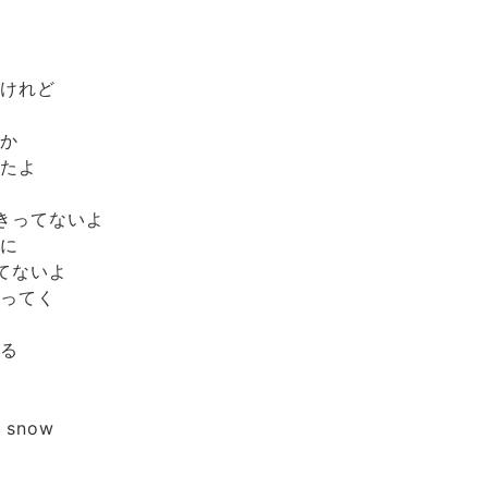
るけれど
のか
ったよ
きってないよ
のに
てないよ
なってく
れる
snow